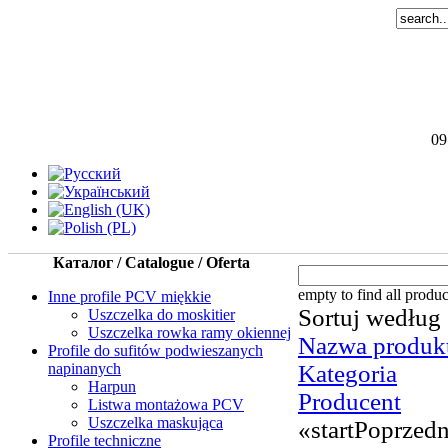
09
Каталог / Catalogue / Oferta
empty to find all product
Inne profile PCV miękkie
Sortuj według
Uszczelka do moskitier
Uszczelka rowka ramy okiennej
Nazwa produkt
Profile do sufitów podwieszanych
napinanych
Kategoria
Harpun
Producent
Listwa montażowa PCV
Uszczelka maskująca
«
start
Poprzedn
Profile techniczne