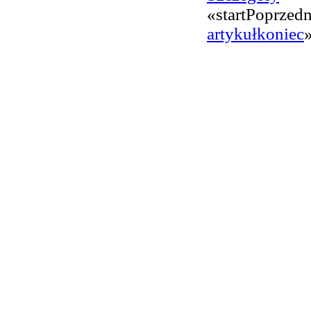
«
start
Poprzedn
artykuł
koniec