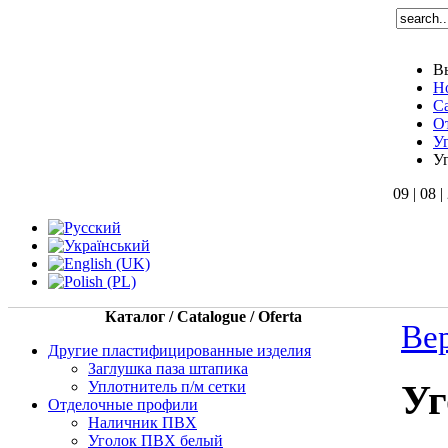
В
H
Ca
О
У
У
09 | 08 
Каталог / Catalogue / Oferta
Ве
Другие пластифицированные изделия
Заглушка паза штапика
Уплотнитель п/м сетки
Уг
Отделочные профили
Наличник ПВХ
Уголок ПВХ белый