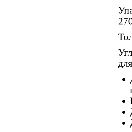
Упа
27
Тол
Уг
дл