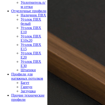
Уплотнитель п/
м сетки
Отделочные профили
Наличник ПВХ
Уголок ПВХ
белый
Уголок ПВХ
Е10
Уголок ПВХ
Е10x20
Уголок ПВХ
Е15
Уголок ПВХ
Е20
Уголок ПВХ
Е30
Штапики
Профили для
натяжных потолков
Багет
Гарпун
Заглушка
Прочие технические
профили