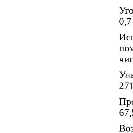
Уго
0,7
Исп
пом
чис
Упа
271
Пр
67,
Воз