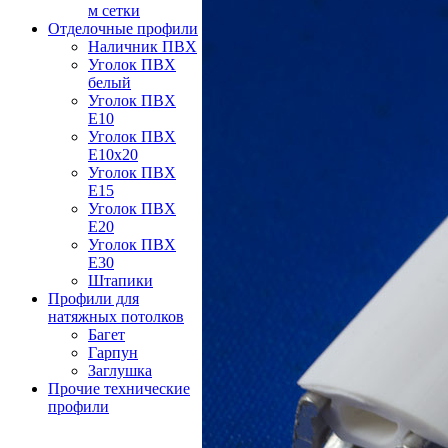
м сетки
Отделочные профили
Наличник ПВХ
Уголок ПВХ
белый
Уголок ПВХ
Е10
Уголок ПВХ
Е10x20
Уголок ПВХ
Е15
Уголок ПВХ
Е20
Уголок ПВХ
Е30
Штапики
Профили для
натяжных потолков
Багет
Гарпун
Заглушка
Прочие технические
профили