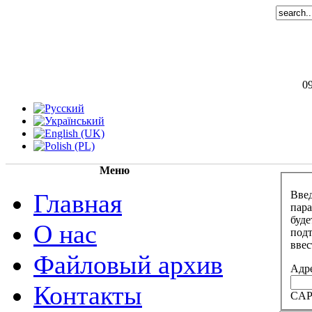
09
Меню
Введ
Главная
пара
буде
О нас
подт
ввес
Файловый архив
Адре
Контакты
CA