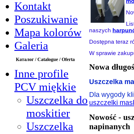
mo
Kontakt
Now
Poszukiwanie
Lis
Mapa kolorów
naszych
harpun
Dostępna teraz r
Galeria
W sprawie zakupu
Каталог / Catalogue / Oferta
Nowa długoś
Inne profile
Uszczelka ma
PCV miękkie
Dla wygody k
Uszczelka do
uszczelki mas
moskitier
Nowość - us
Uszczelka
napinanych