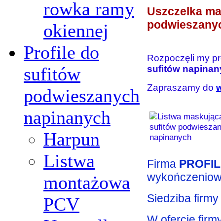
rowka ramy
Uszczelka ma
podwieszany
okiennej
Profile do
Rozpoczęli my p
sufitów
sufitów napina
Zapraszamy do
podwieszanych
napinanych
Harpun
Listwa
Firma
PROFIL 
wykończeniow
montażowa
Siedziba firmy
PCV
W ofercie firm