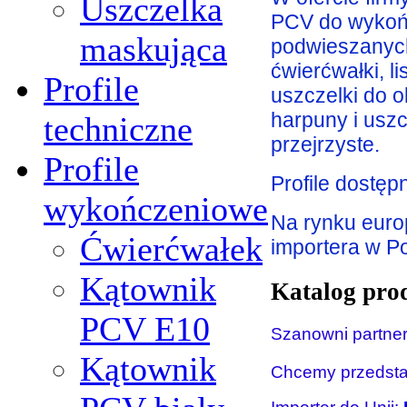
Uszczelka
PCV do wykońc
maskująca
podwieszanych
ćwierćwałki, l
Profile
uszczelki do o
harpuny i uszc
techniczne
przejrzyste.
Profile
Profile
dostępn
wykończeniowe
Na rynku europ
Ćwierćwałek
importera w P
Kątownik
Katalog pro
PCV Е10
Szanowni partner
Kątownik
Chcemy przedsta