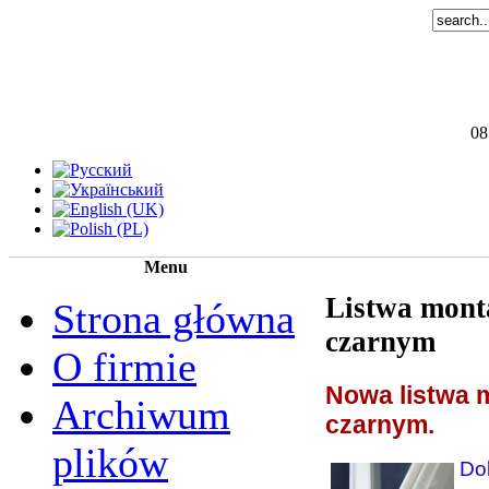
08
Menu
Listwa mont
Strona główna
czarnym
O firmie
Nowa listwa 
Archiwum
czarnym.
plików
Do