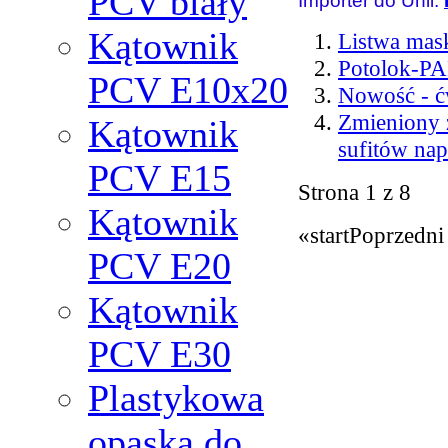
PCV biały
Importer do Unii:
Kątownik
Listwa mas
Potolok-P
PCV Е10x20
Nowość - 
Zmieniony z
Kątownik
sufitów na
PCV Е15
Strona 1 z 8
Kątownik
«
start
Poprzedni 
PCV Е20
Kątownik
PCV Е30
Plastykowa
opaska do