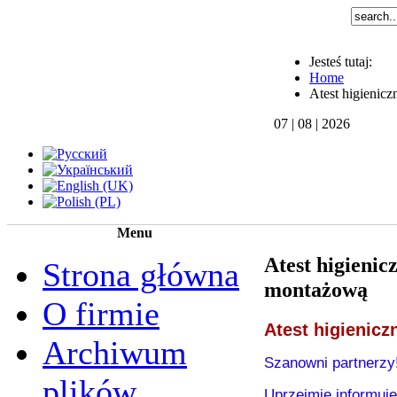
Jesteś tutaj:
Home
Atest higienicz
07 | 08 | 2026
Menu
Atest higienic
Strona główna
montażową
O firmie
Atest higienicz
Archiwum
Szanowni partnerzy
plików
Uprzejmie informuje