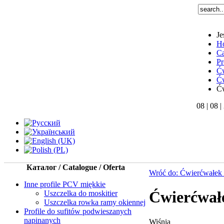
Je
H
Ca
Pr
Ć
Ć
Ćw
08 | 08 
Каталог / Catalogue / Oferta
Wróć do: Ćwierćwałek
Inne profile PCV miękkie
Ćwierćwał
Uszczelka do moskitier
Uszczelka rowka ramy okiennej
Profile do sufitów podwieszanych
napinanych
Wiśnia