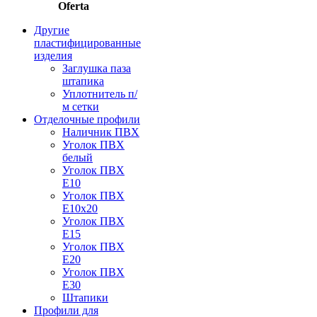
Oferta
Другие
пластифицированные
изделия
Заглушка паза
штапика
Уплотнитель п/
м сетки
Отделочные профили
Наличник ПВХ
Уголок ПВХ
белый
Уголок ПВХ
Е10
Уголок ПВХ
Е10x20
Уголок ПВХ
Е15
Уголок ПВХ
Е20
Уголок ПВХ
Е30
Штапики
Профили для