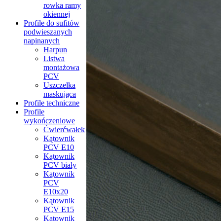
rowka ramy
okiennej
Profile do sufitów
podwieszanych
napinanych
Harpun
Listwa
montażowa
PCV
Uszczelka
maskująca
Profile techniczne
Profile
wykończeniowe
Ćwierćwałek
Kątownik
PCV Е10
Kątownik
PCV biały
Kątownik
PCV
Е10x20
Kątownik
PCV Е15
Kątownik