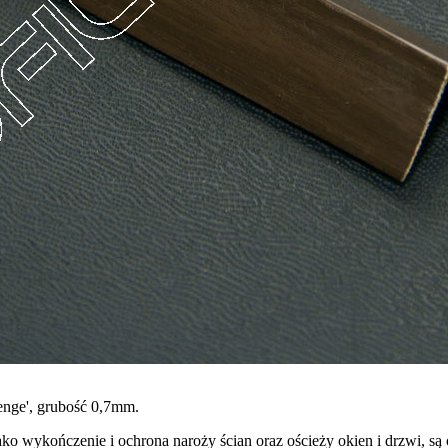
ge', grubość 0,7mm.
o wykończenie i ochrona naroży ścian oraz ościeży okien i drzwi, są 