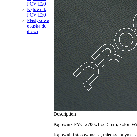
PCV Е20
Kątownik
PCV Е30
Plastykowa
opaska do
drzwi
Description
Kątownik PVC 2700x15x15mm, kolor 'Wen
Kątowniki stosowane są, między innym, jak